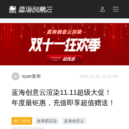

x
xyan
发布
2024-11-01 11:12:00
蓝海创意云渲染11.11超级大促！
年度最钜惠，充值即享超值赠送！
热门活动
效果图渲染
蓝海创意云